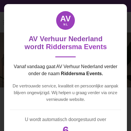
Audio, Video & Licht licht direct beschikbaar
Ga
direct
AV
naar
NL
de
hoofdinhoud
AV Verhuur Nederland
wordt
Riddersma Events
Vanaf vandaag gaat AV Verhuur Nederland verder
onder de naam
Riddersma Events.
De vertrouwde service, kwaliteit en persoonlijke aanpak
blijven ongewijzigd. Wij helpen u graag verder via onze
vernieuwde website.
U wordt automatisch doorgestuurd over
6