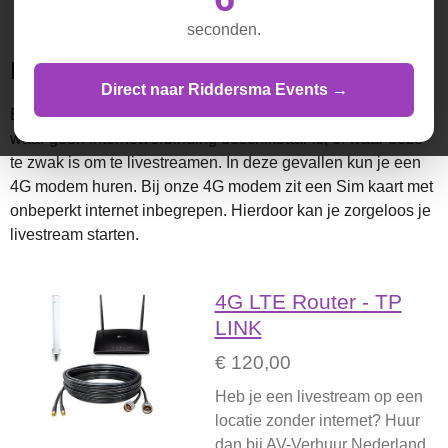
seconden.
Een 4G Modem huren
Direct naar Riddersma Events →
Bij het livestreamen kom je wel eens op locaties terecht
waar geen internetverbinding beschikbaar is, of waar deze
te zwak is om te livestreamen. In deze gevallen kun je een
4G modem huren. Bij onze 4G modem zit een Sim kaart met
onbeperkt internet inbegrepen. Hierdoor kan je zorgeloos je
livestream starten.
4G LTE Router - TP
LINK
€ 120,00
Heb je een livestream op een
locatie zonder internet? Huur
dan bij AV-Verhuur Nederland