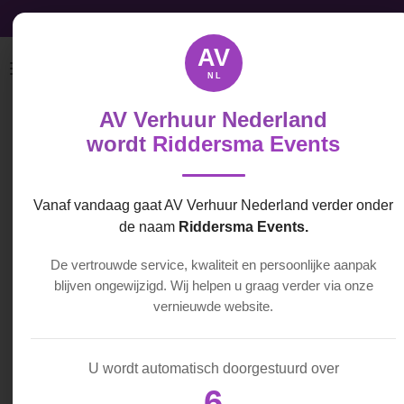
Audio, Video & Licht licht direct beschikbaar
Ga
direct
AV
naar
NL
de
hoofdinhoud
AV Verhuur Nederland
Sennheiser
wordt
Riddersma Events
EW-D
Vlaggenset
Vanaf vandaag gaat AV Verhuur Nederland verder onder
de naam
Riddersma Events.
€ 50,00
De vertrouwde service, kwaliteit en persoonlijke aanpak
blijven ongewijzigd. Wij helpen u graag verder via onze
vernieuwde website.
In
winkelwagen
U wordt automatisch doorgestuurd over
6