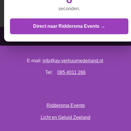
D
D
S
D
e
e
h
e
seconden.
l
e
a
l
e
l
r
e
n
e
n
Direct naar Riddersma Events →
AV Verhuur Nederland is onderdeel van Vos & Hoorweg
E-mail:
info@av-verhuurnederland.nl
Tel:
085 4011 266
Riddersma Events
Licht en Geluid Zeeland