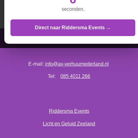
D
D
S
D
e
e
h
e
seconden.
l
e
a
l
e
l
r
e
n
e
n
Direct naar Riddersma Events →
AV Verhuur Nederland is onderdeel van Vos & Hoorweg
E-mail:
info@av-verhuurnederland.nl
Tel:
085 4011 266
Riddersma Events
Licht en Geluid Zeeland