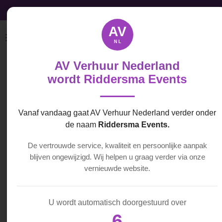
Audio, Video & Licht licht direct beschikbaar
Ga
direct
AV
naar
NL
de
hoofdinhoud
AV Verhuur Nederland
Sennheiser
wordt
Riddersma Events
ME 4 Lavalier
Microfoon
Vanaf vandaag gaat AV Verhuur Nederland verder onder
de naam
Riddersma Events.
€ 30,00
De vertrouwde service, kwaliteit en persoonlijke aanpak
blijven ongewijzigd. Wij helpen u graag verder via onze
vernieuwde website.
In
winkelwagen
U wordt automatisch doorgestuurd over
6