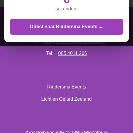
n
e
n
seconden.
AV Verhuur Nederland is onderdeel van Vos & Hoorweg
Direct naar Riddersma Events →
E-mail:
info@av-verhuurnederland.nl
Tel:
085 4011 266
Riddersma Events
Licht en Geluid Zeeland
Arnesteinweg 48F 4338PD Middelburg