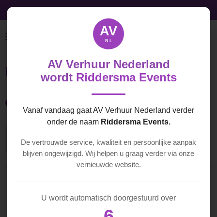
Audio, Video & Licht licht direct beschikbaar
Ga
direct
AV
naar
NL
de
hoofdinhoud
AV Verhuur Nederland
Ethercon Haspel 50m
wordt
Riddersma Events
€ 20,00
Vanaf vandaag gaat AV Verhuur Nederland verder
onder de naam
Riddersma Events.
In winkelwagen
De vertrouwde service, kwaliteit en persoonlijke aanpak
blijven ongewijzigd. Wij helpen u graag verder via onze
vernieuwde website.
D
D
S
D
U wordt automatisch doorgestuurd over
e
e
h
e
l
e
a
l
6
e
l
r
e