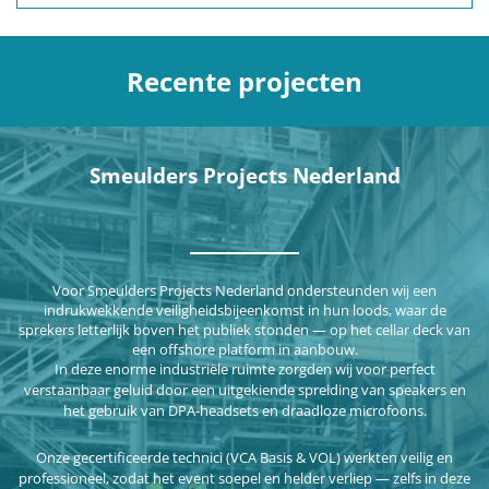
Recente projecten
Smeulders Projects Nederland
Voor Smeulders Projects Nederland ondersteunden wij een
indrukwekkende veiligheidsbijeenkomst in hun loods, waar de
sprekers letterlijk boven het publiek stonden — op het cellar deck van
een offshore platform in aanbouw.
In deze enorme industriële ruimte zorgden wij voor perfect
verstaanbaar geluid door een uitgekiende spreiding van speakers en
het gebruik van DPA-headsets en draadloze microfoons.
Onze gecertificeerde technici (VCA Basis & VOL) werkten veilig en
professioneel, zodat het event soepel en helder verliep — zelfs in deze