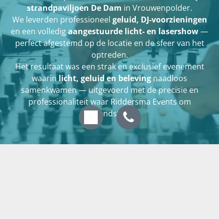
strandpaviljoen De Dam
in Vrouwenpolder.
We leverden professioneel
geluid, DJ-voorzieningen
en een volledig
aangestuurde licht- en lasershow
—
perfect afgestemd op de locatie en de sfeer van het
optreden.
Het resultaat was een strak en exclusief evenement
waarin
licht, geluid en beleving
naadloos
samenkwamen — uitgevoerd met de precisie en
professionaliteit waar Riddersma Events om
×
We gebruiken cookies om u de beste ervaring op onze
bekendstaat.
website te geven. Meer informatie vindt u op de
Privacypagina.
Wil jij jouw event technisch naar een hoger niveau
tillen? Neem contact met ons op voor de
mogelijkheden.