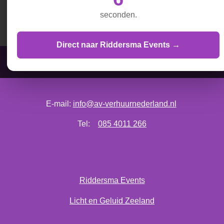
D
D
S
D
e
e
h
e
seconden.
l
e
a
l
e
l
r
e
n
e
n
Direct naar Riddersma Events →
AV Verhuur Nederland is onderdeel van Vos & Hoorweg
E-mail:
info@av-verhuurnederland.nl
Tel:
085 4011 266
Riddersma Events
Licht en Geluid Zeeland