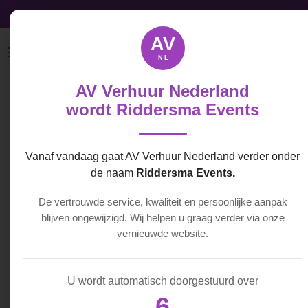
Audio, Video & Licht licht direct beschikbaar
Ga
direct
AV
naar
NL
de
hoofdinhoud
AV Verhuur Nederland
K&M
wordt
Riddersma Events
Roundbase
statief
Vanaf vandaag gaat AV Verhuur Nederland verder onder
de naam
Riddersma Events.
€ 9,00
De vertrouwde service, kwaliteit en persoonlijke aanpak
blijven ongewijzigd. Wij helpen u graag verder via onze
vernieuwde website.
In
winkelwagen
U wordt automatisch doorgestuurd over
6