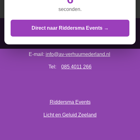
l
e
a
l
e
l
r
e
seconden.
n
e
n
Direct naar Riddersma Events →
AV Verhuur Nederland is onderdeel van Vos & Hoorweg
E-mail:
info@av-verhuurnederland.nl
Tel:
085 4011 266
Riddersma Events
Licht en Geluid Zeeland