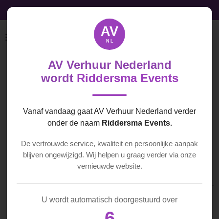
Audio, Video & Licht licht direct beschikbaar
Ga
direct
AV
naar
NL
de
hoofdinhoud
AV Verhuur Nederland
Infinity Chimp
wordt
Riddersma Events
300
Vanaf vandaag gaat AV Verhuur Nederland verder
€ 100,00
onder de naam
Riddersma Events.
De vertrouwde service, kwaliteit en persoonlijke aanpak
blijven ongewijzigd. Wij helpen u graag verder via onze
In winkelwagen
vernieuwde website.
U wordt automatisch doorgestuurd over
D
D
S
D
6
e
e
h
e