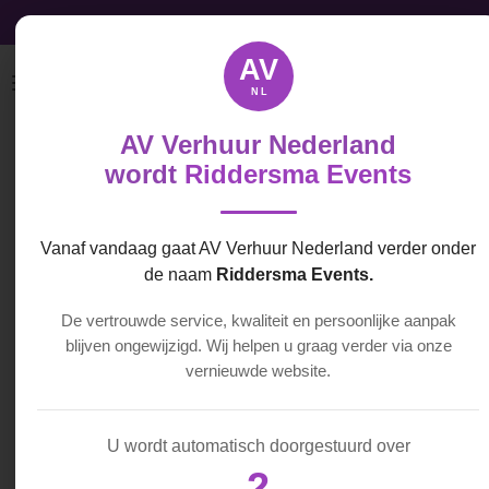
Professionele apparatuur
Ga
direct
AV
naar
NL
de
hoofdinhoud
AV Verhuur Nederland
ADJ
wordt
Riddersma Events
Focusspot 4Z
Vanaf vandaag gaat AV Verhuur Nederland verder onder
€ 30,00
de naam
Riddersma Events.
De vertrouwde service, kwaliteit en persoonlijke aanpak
In
blijven ongewijzigd. Wij helpen u graag verder via onze
winkelwagen
vernieuwde website.
U wordt automatisch doorgestuurd over
D
D
S
D
2
e
e
h
e