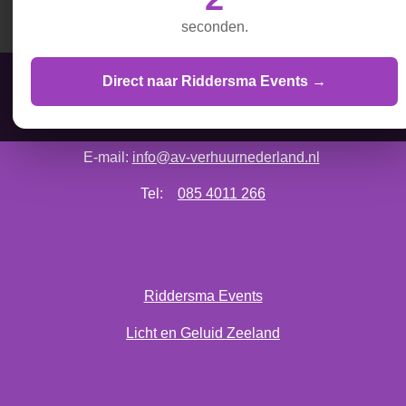
l
e
a
l
e
l
r
e
seconden.
n
e
n
Direct naar Riddersma Events →
AV Verhuur Nederland is onderdeel van Vos & Hoorweg
E-mail:
info@av-verhuurnederland.nl
Tel:
085 4011 266
Riddersma Events
Licht en Geluid Zeeland