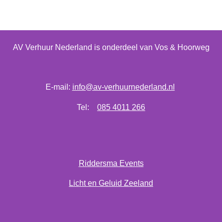
l
e
a
l
e
l
r
e
n
e
n
AV Verhuur Nederland is onderdeel van Vos & Hoorweg
E-mail:
info@av-verhuurnederland.nl
Tel:
085 4011 266
Riddersma Events
Licht en Geluid Zeeland