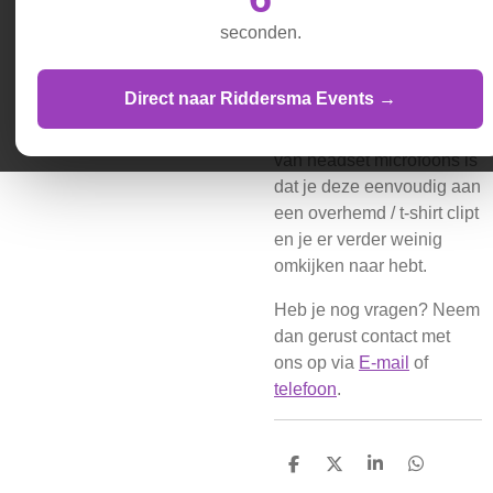
handig voor live-
seconden.
uitzendingen, maar ook
om bij een spreker op het
podium.
Direct naar Riddersma Events →
Het voordeel ten opzichte
van headset microfoons is
dat je deze eenvoudig aan
een overhemd / t-shirt clipt
en je er verder weinig
omkijken naar hebt.
Heb je nog vragen? Neem
dan gerust contact met
ons op via
E-mail
of
telefoon
.
D
D
S
D
e
e
h
e