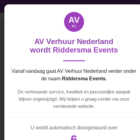
Audio, Video & Licht licht direct beschikbaar
Ga
direct
AV
naar
NL
de
hoofdinhoud
AV Verhuur Nederland
Dasspeld
wordt
Riddersma Events
Microfoon
Vanaf vandaag gaat AV Verhuur Nederland verder onder
€ 55,00
de naam
Riddersma Events.
De vertrouwde service, kwaliteit en persoonlijke aanpak
In
blijven ongewijzigd. Wij helpen u graag verder via onze
winkelwagen
vernieuwde website.
De Dasspeld microfoons
U wordt automatisch doorgestuurd over
van BOYA zijn zeer
6