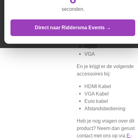
BenQ beamer bij AV-
seconden.
Verhuur Nederland.
Op deze beamer zitten de
Direct naar Riddersma Events →
volgende aansluitingen:
HDMI
VGA
En je krijgt er de volgende
accessoires bij:
HDMI Kabel
VGA Kabel
Euro kabel
Afstandsbediening
Heb je nog vragen over dit
product? Neem dan gerust
contact met ons op via
E-