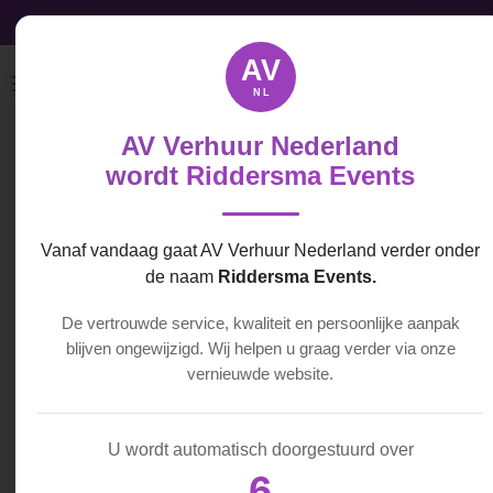
Audio, Video & Licht licht direct beschikbaar
Ga
direct
AV
naar
NL
de
hoofdinhoud
AV Verhuur Nederland
BenQ Beamer
wordt
Riddersma Events
€ 70,00
Vanaf vandaag gaat AV Verhuur Nederland verder onder
de naam
Riddersma Events.
In
De vertrouwde service, kwaliteit en persoonlijke aanpak
winkelwagen
blijven ongewijzigd. Wij helpen u graag verder via onze
vernieuwde website.
Een beamer nodig voor
een presentatie? Of wil je
U wordt automatisch doorgestuurd over
gewoon thuis een film
6
kijken? Huur dan nu een