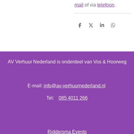
mail
of via
telefoon
.
D
D
S
D
e
e
h
e
l
e
a
l
e
l
r
e
n
e
n
AV Verhuur Nederland is onderdeel van Vos & Hoorweg
E-mail:
info@av-verhuurnederland.nl
Tel:
085 4011 266
Riddersma Events