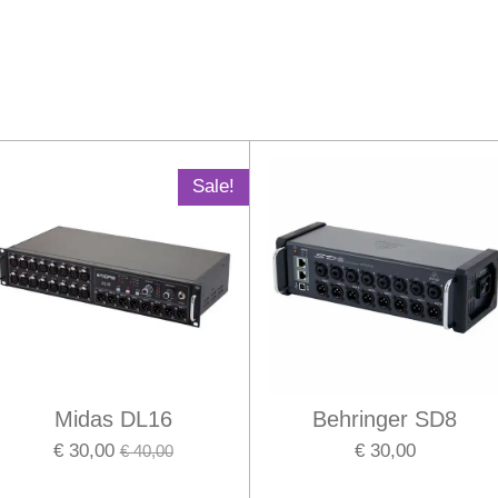
l
e
a
e
l
r
n
e
Sale!
Midas DL16
Behringer SD8
€ 30,00
€ 30,00
€ 40,00