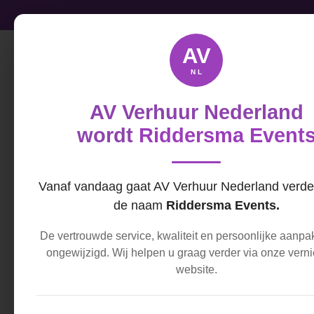
Ga
direct
naar
AV
de
NL
hoofdinhoud
AV Verhuur Nederland
wordt
Riddersma Event
Vanaf vandaag gaat AV Verhuur Nederland verde
de naam
Riddersma Events.
HOME
ZAKELIJK HUREN
De vertrouwde service, kwaliteit en persoonlijke aanpak
ongewijzigd. Wij helpen u graag verder via onze ver
website.