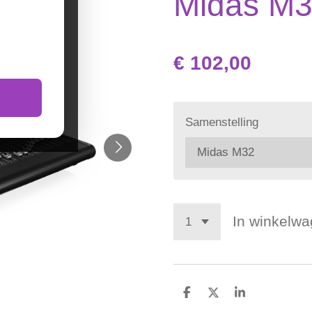
Midas M
€ 102,00
Samenstelling
In winkelw
D
D
S
e
e
h