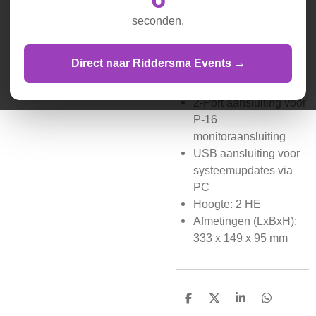
Met 8 ingangen en 8
uitgangen
seconden.
AES50 netwerk (Klark
Teknik)
Direct naar Riddersma Events →
Maximaal 100 m CAT-
5e kabel mogelijk
2-Port aansluiting voor
P-16
monitoraansluiting
USB aansluiting voor
systeemupdates via
PC
Hoogte: 2 HE
Afmetingen (LxBxH):
333 x 149 x 95 mm
D
D
S
D
e
e
h
e