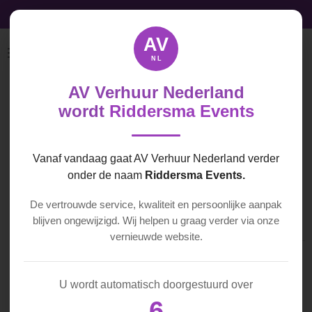
Audio, Video & Licht licht direct beschikbaar
Ga
direct
AV
naar
NL
de
hoofdinhoud
AV Verhuur Nederland
Behringer SD8
wordt
Riddersma Events
€ 30,00
Vanaf vandaag gaat AV Verhuur Nederland verder
onder de naam
Riddersma Events.
In winkelwagen
De vertrouwde service, kwaliteit en persoonlijke aanpak
blijven ongewijzigd. Wij helpen u graag verder via onze
vernieuwde website.
Digitale stagebox
U wordt automatisch doorgestuurd over
6