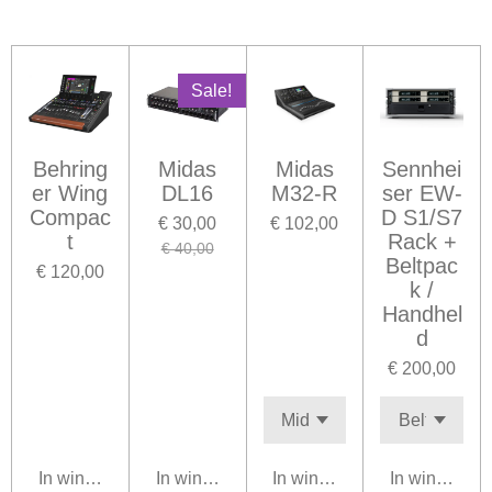
l
e
a
l
e
l
r
e
n
e
n
Sale!
Behring
Midas
Midas
Sennhei
er Wing
DL16
M32-R
ser EW-
Compac
D S1/S7
€ 30,00
€ 102,00
t
Rack +
€ 40,00
Beltpac
€ 120,00
k /
Handhel
d
€ 200,00
In winkelwagen
In winkelwagen
In winkelwagen
In winkelwa