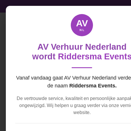
Ga
direct
naar
AV
de
NL
hoofdinhoud
AV Verhuur Nederland
wordt
Riddersma Event
Vanaf vandaag gaat AV Verhuur Nederland verde
de naam
Riddersma Events.
HOME
ZAKELIJK HUREN
De vertrouwde service, kwaliteit en persoonlijke aanpak
ongewijzigd. Wij helpen u graag verder via onze ver
website.