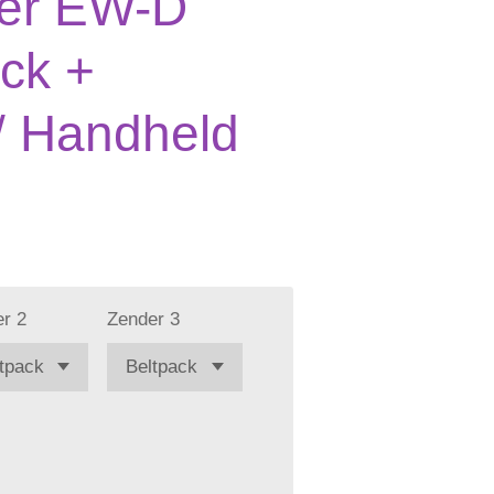
er EW-D
ck +
/ Handheld
r 2
Zender 3